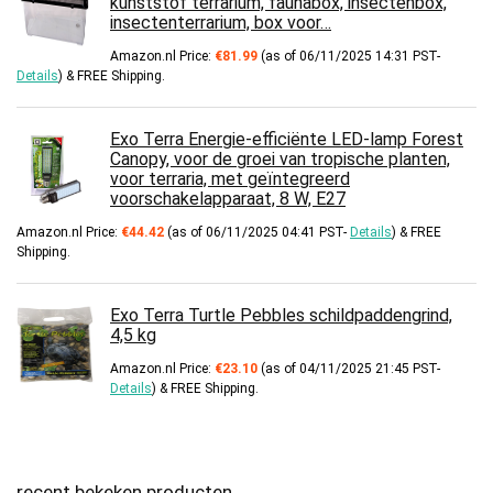
kunststof terrarium, faunabox, insectenbox,
insectenterrarium, box voor…
Amazon.nl Price:
€
81.99
(as of 06/11/2025 14:31 PST-
Details
)
&
FREE Shipping
.
Exo Terra Energie-efficiënte LED-lamp Forest
Canopy, voor de groei van tropische planten,
voor terraria, met geïntegreerd
voorschakelapparaat, 8 W, E27
Amazon.nl Price:
€
44.42
(as of 06/11/2025 04:41 PST-
Details
)
&
FREE
Shipping
.
Exo Terra Turtle Pebbles schildpaddengrind,
4,5 kg
Amazon.nl Price:
€
23.10
(as of 04/11/2025 21:45 PST-
Details
)
&
FREE Shipping
.
recent bekeken producten