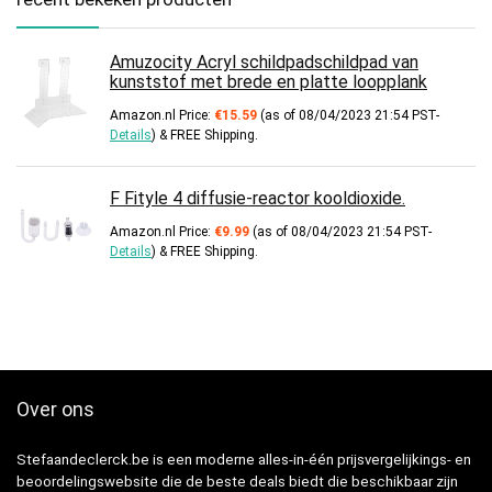
Amuzocity Acryl schildpadschildpad van
kunststof met brede en platte loopplank
Amazon.nl Price:
€
15.59
(as of 08/04/2023 21:54 PST-
Details
)
&
FREE Shipping
.
F Fityle 4 diffusie-reactor kooldioxide.
Amazon.nl Price:
€
9.99
(as of 08/04/2023 21:54 PST-
Details
)
&
FREE Shipping
.
Over ons
Stefaandeclerck.be is een moderne alles-in-één prijsvergelijkings- en
beoordelingswebsite die de beste deals biedt die beschikbaar zijn