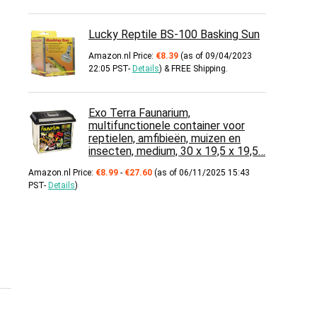
Lucky Reptile BS-100 Basking Sun
Amazon.nl Price:
€
8.39
(as of 09/04/2023
22:05 PST-
Details
)
&
FREE Shipping
.
Exo Terra Faunarium,
multifunctionele container voor
reptielen, amfibieën, muizen en
insecten, medium, 30 x 19,5 x 19,5…
Prijsklasse:
Amazon.nl Price:
€
8.99
-
€
27.60
(as of 06/11/2025 15:43
€8.99
PST-
Details
)
tot
€27.60