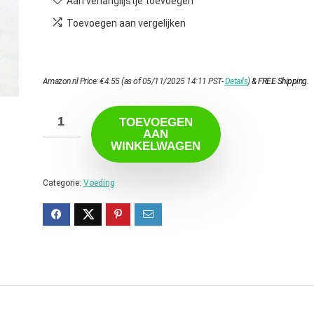
Aan verlanglijstje toevoegen
Toevoegen aan vergelijken
Amazon.nl Price:
€
4.55
(as of 05/11/2025 14:11 PST-
Details
)
&
FREE Shipping
.
TOEVOEGEN
AAN
WINKELWAGEN
Categorie:
Voeding