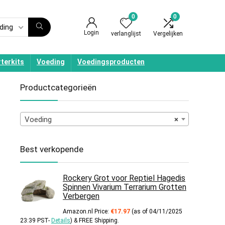
0
0
ding
Login
verlanglijst
Vergelijken
terkits
Voeding
Voedingsproducten
Productcategorieën
Voeding
×
Best verkopende
Rockery Grot voor Reptiel Hagedis
Spinnen Vivarium Terrarium Grotten
Verbergen
Amazon.nl Price:
€
17.97
(as of 04/11/2025
23:39 PST-
Details
)
&
FREE Shipping
.