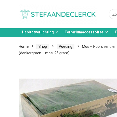
Sear
for:
Habitatverlichting
Terrariumaccessoires
T
Home
Shop
Voeding
Mos – Noors rendier 
(donkergroen – mos, 25 gram)