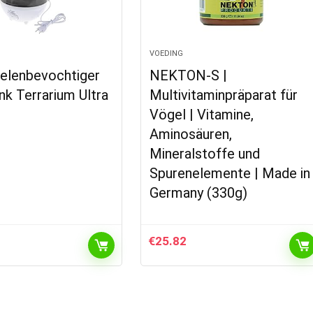
VOEDING
ielenbevochtiger
NEKTON-S |
k Terrarium Ultra
Multivitaminpräparat für
Vögel | Vitamine,
Aminosäuren,
Mineralstoffe und
Spurenelemente | Made in
Germany (330g)
€
25.82