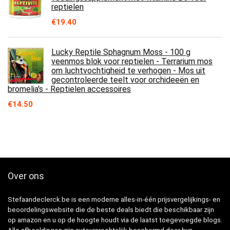
reptielen
€
19.40
Lucky Reptile Sphagnum Moss - 100 g
veenmos blok voor reptielen - Terrarium mos
om luchtvochtigheid te verhogen - Mos uit
gecontroleerde teelt voor orchideeën en
bromelia's - Reptielen accessoires
€
14.50
Over ons
Stefaandeclerck.be is een moderne alles-in-één prijsvergelijkings- en
beoordelingswebsite die de beste deals biedt die beschikbaar zijn
op amazon en u op de hoogte houdt via de laatst toegevoegde blogs.