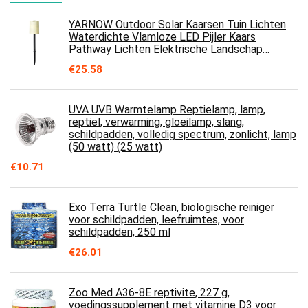
YARNOW Outdoor Solar Kaarsen Tuin Lichten
Waterdichte Vlamloze LED Pijler Kaars
Pathway Lichten Elektrische Landschap…
€
25.58
UVA UVB Warmtelamp Reptielamp, lamp,
reptiel, verwarming, gloeilamp, slang,
schildpadden, volledig spectrum, zonlicht, lamp
(50 watt) (25 watt)
€
10.71
Exo Terra Turtle Clean, biologische reiniger
voor schildpadden, leefruimtes, voor
schildpadden, 250 ml
€
26.01
Zoo Med A36-8E reptivite, 227 g,
voedingssupplement met vitamine D3 voor