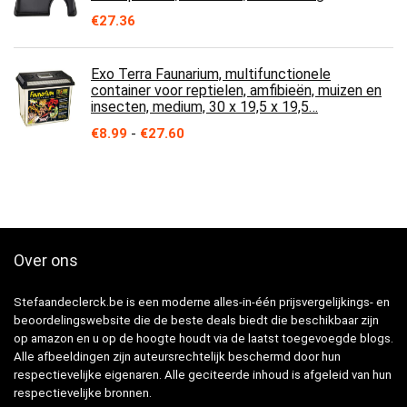
€
27.36
Exo Terra Faunarium, multifunctionele
container voor reptielen, amfibieën, muizen en
insecten, medium, 30 x 19,5 x 19,5…
Prijsklasse:
€
8.99
-
€
27.60
€8.99
tot
€27.60
Over ons
Stefaandeclerck.be is een moderne alles-in-één prijsvergelijkings- en
beoordelingswebsite die de beste deals biedt die beschikbaar zijn
op amazon en u op de hoogte houdt via de laatst toegevoegde blogs.
Alle afbeeldingen zijn auteursrechtelijk beschermd door hun
respectievelijke eigenaren. Alle geciteerde inhoud is afgeleid van hun
respectievelijke bronnen.