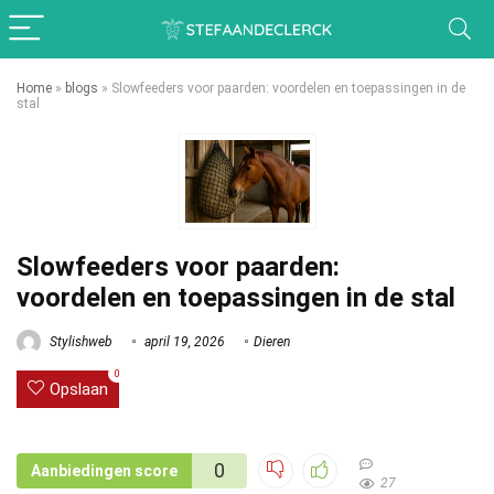
Home
»
blogs
»
Slowfeeders voor paarden: voordelen en toepassingen in de
stal
Slowfeeders voor paarden:
voordelen en toepassingen in de stal
Stylishweb
april 19, 2026
Dieren
0
Opslaan
0
Aanbiedingen score
27