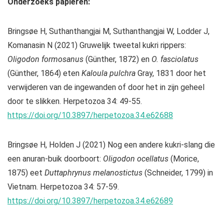
Onderzoeks papieren:
Bringsøe H, Suthanthangjai M, Suthanthangjai W, Lodder J,
Komanasin N (2021) Gruwelijk tweetal kukri rippers:
Oligodon formosanus
(Günther, 1872) en
O. fasciolatus
(Günther, 1864) eten
Kaloula pulchra
Gray, 1831 door het
verwijderen van de ingewanden of door het in zijn geheel
door te slikken. Herpetozoa 34: 49-55.
https://doi.org/10.3897/herpetozoa.34.e62688
Bringsøe H, Holden J (2021) Nog een andere kukri-slang die
een anuran-buik doorboort:
Oligodon ocellatus
(Morice,
1875) eet
Duttaphrynus melanostictus
(Schneider, 1799) in
Vietnam. Herpetozoa 34: 57-59.
https://doi.org/10.3897/herpetozoa.34.e62689