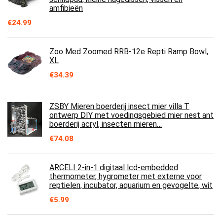
amfibieën
€
24.99
Zoo Med Zoomed RRB-12e Repti Ramp Bowl,
XL
€
34.39
ZSBY Mieren boerderij insect mier villa T
ontwerp DIY met voedingsgebied mier nest ant
boerderij acryl, insecten mieren…
€
74.08
ARCELI 2-in-1 digitaal lcd-embedded
thermometer, hygrometer met externe voor
reptielen, incubator, aquarium en gevogelte, wit
€
5.99