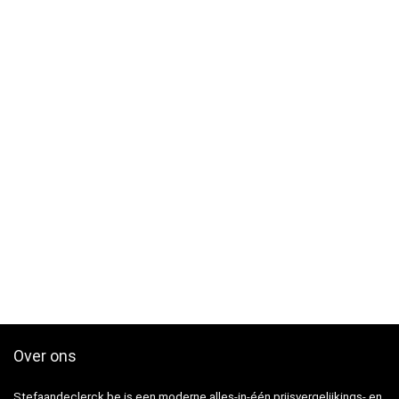
Over ons
Stefaandeclerck.be is een moderne alles-in-één prijsvergelijkings- en