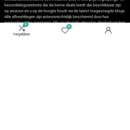
beoordelingswebsite die de beste deals biedt die beschikbaar zijn
op amazon en u op de hoogte houdt via de laatst toegevoegde blogs.
Alle afbeeldingen zijn auteursrechtelijk beschermd door hun
respectievelijke eigenaren. Alle geciteerde inhoud is afgeleid van hun
0
0
respectievelijke bronnen.
Vergelijken
Snelle links
Home
Overzicht
Alles winkelen
Blogs
Adverteren
Onze webshops
Verklaringen